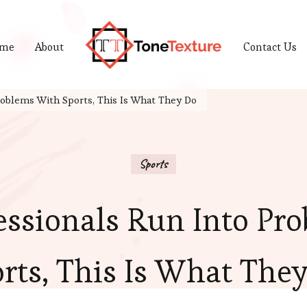
me
About
Contact Us
Tonetexture
Just another WordPress site
oblems With Sports, This Is What They Do
Sports
ssionals Run Into Pr
rts, This Is What The