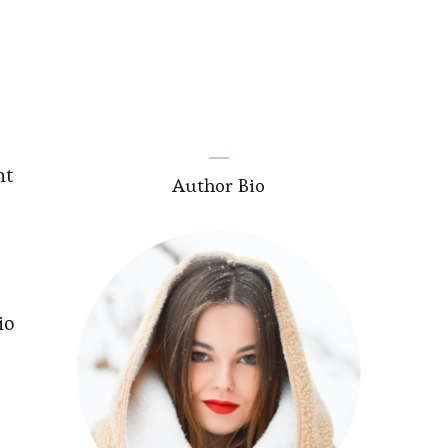
nt
Author Bio
io