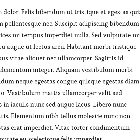
olor. Felis bibendum ut tristique et egestas qui
 pellentesque nec. Suscipit adipiscing bibendum
ltrices mi tempus imperdiet nulla. Sed vulputate mi
u augue ut lectus arcu. Habitant morbi tristique
s vitae aliquet nec ullamcorper. Sagittis id
r elementum integer. Aliquam vestibulum morbi
bendum neque egestas congue quisque egestas diam
do. Vestibulum mattis ullamcorper velit sed
 in iaculis nunc sed augue lacus. Libero nunc
tis. Elementum nibh tellus molestie nunc non
stas erat imperdiet. Vitae tortor condimentum
putate eu scelerisque felis imperdiet.