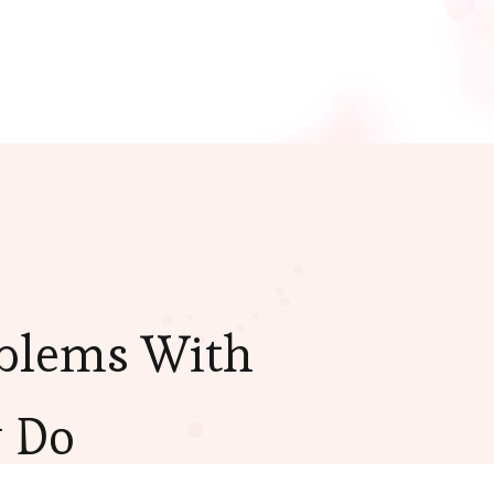
oblems With
y Do