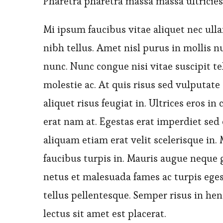
Pharetra pharetra massa massa ultricies
Mi ipsum faucibus vitae aliquet nec ull
nibh tellus. Amet nisl purus in mollis 
nunc. Nunc congue nisi vitae suscipit t
molestie ac. At quis risus sed vulputate 
aliquet risus feugiat in. Ultrices eros i
erat nam at. Egestas erat imperdiet sed
aliquam etiam erat velit scelerisque in.
faucibus turpis in. Mauris augue neque g
netus et malesuada fames ac turpis eges
tellus pellentesque. Semper risus in he
lectus sit amet est placerat.