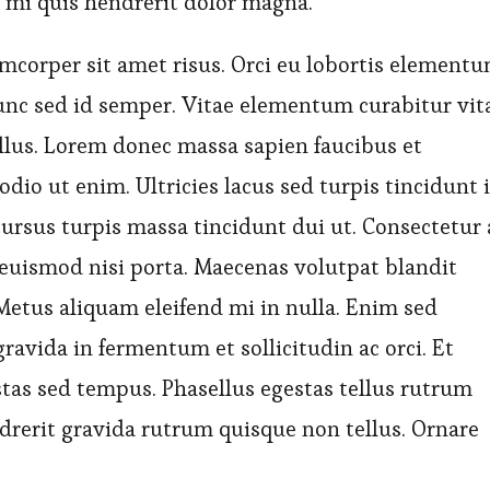
 mi quis hendrerit dolor magna.
amcorper sit amet risus. Orci eu lobortis element
nunc sed id semper. Vitae elementum curabitur vit
ellus. Lorem donec massa sapien faucibus et
odio ut enim. Ultricies lacus sed turpis tincidunt 
n cursus turpis massa tincidunt dui ut. Consectetur 
 euismod nisi porta. Maecenas volutpat blandit
 Metus aliquam eleifend mi in nulla. Enim sed
ravida in fermentum et sollicitudin ac orci. Et
tas sed tempus. Phasellus egestas tellus rutrum
ndrerit gravida rutrum quisque non tellus. Ornare