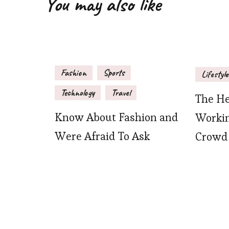
You may also like
Fashion
Sports
Lifestyle
Technology
Travel
The He
Know About Fashion and
Workin
Were Afraid To Ask
Crowd