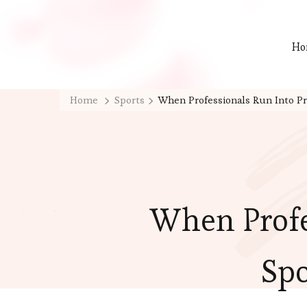
Ho
Home
Sports
When Professionals Run Into Pr
When Profe
Spo