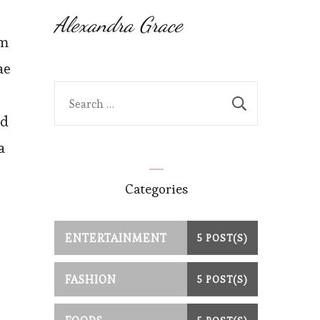
Alexandra Grace
um
ae
Search
for:
id
a
Categories
ENTERTAINMENT
5 POST(S)
FASHION
5 POST(S)