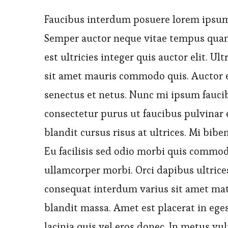
Faucibus interdum posuere lorem ipsum d
Semper auctor neque vitae tempus quam
est ultricies integer quis auctor elit. U
sit amet mauris commodo quis. Auctor e
senectus et netus. Nunc mi ipsum faucibu
consectetur purus ut faucibus pulvina
blandit cursus risus at ultrices. Mi bi
Eu facilisis sed odio morbi quis commo
ullamcorper morbi. Orci dapibus ultrices
consequat interdum varius sit amet mat
blandit massa. Amet est placerat in ege
lacinia quis vel eros donec. In metus vul